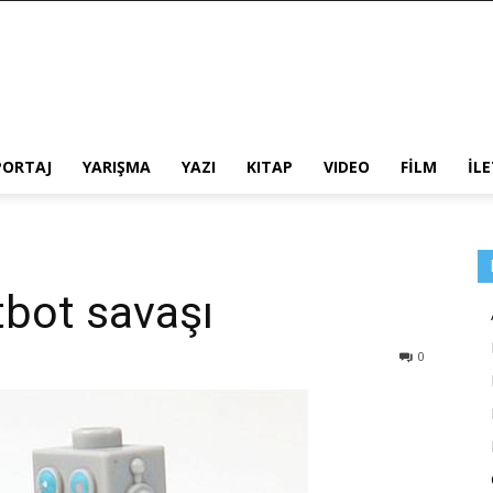
PORTAJ
YARIŞMA
YAZI
KITAP
VIDEO
FİLM
İL
tbot savaşı
0