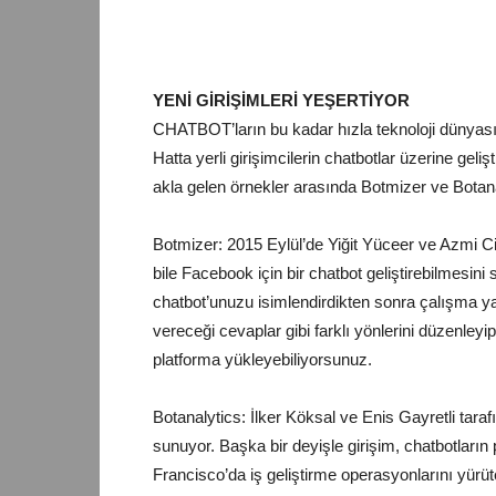
YENİ GİRİŞİMLERİ YEŞERTİYOR
CHATBOT’ların bu kadar hızla teknoloji dünyasın
Hatta yerli girişimcilerin chatbotlar üzerine geliş
akla gelen örnekler arasında Botmizer ve Botana
Botmizer: 2015 Eylül’de Yiğit Yüceer ve Azmi Ci
bile Facebook için bir chatbot geliştirebilmesini
chatbot’unuzu isimlendirdikten sonra çalışma yap
vereceği cevaplar gibi farklı yönlerini düzenleyi
platforma yükleyebiliyorsunuz.
Botanalytics: İlker Köksal ve Enis Gayretli taraf
sunuyor. Başka bir deyişle girişim, chatbotların
Francisco’da iş geliştirme operasyonlarını yürü