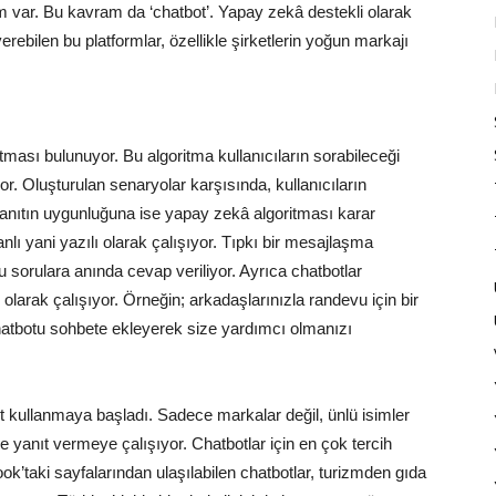
m var. Bu kavram da ‘chatbot’. Yapay zekâ destekli olarak
erebilen bu platformlar, özellikle şirketlerin yoğun markajı
itması bulunuyor. Bu algoritma kullanıcıların sorabileceği
yor. Oluşturulan senaryolar karşısında, kullanıcıların
 Yanıtın uygunluğuna ise yapay zekâ algoritması karar
anlı yani yazılı olarak çalışıyor. Tıpkı bir mesajlaşma
 sorulara anında cevap veriliyor. Ayrıca chatbotlar
olarak çalışıyor. Örneğin; arkadaşlarınızla randevu için bir
chatbotu sohbete ekleyerek size yardımcı olmanızı
kullanmaya başladı. Sadece markalar değil, ünlü isimler
ne yanıt vermeye çalışıyor. Chatbotlar için en çok tercih
ok’taki sayfalarından ulaşılabilen chatbotlar, turizmden gıda