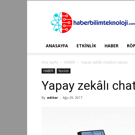
Haber
Bilim
Teknoloji
ANASAYFA
ETKİNLİK
HABER
RÖ
Ana Sayfa
HABER
Yapay zekâlı chatbot savaşı
HABER
Yazılım
Yapay zekâlı cha
By
editor
-
Ağu 29, 2017