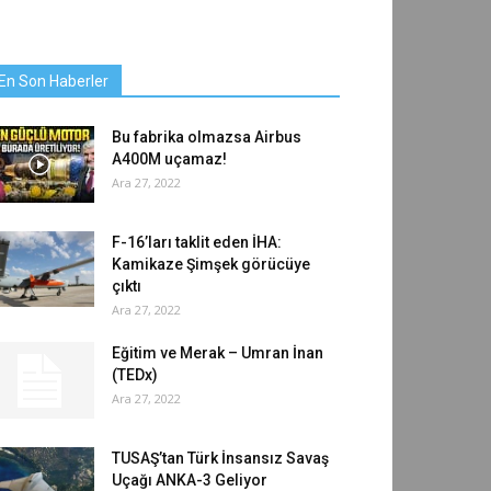
En Son Haberler
Bu fabrika olmazsa Airbus
A400M uçamaz!
Ara 27, 2022
F-16’ları taklit eden İHA:
Kamikaze Şimşek görücüye
çıktı
Ara 27, 2022
Eğitim ve Merak – Umran İnan
(TEDx)
Ara 27, 2022
TUSAŞ’tan Türk İnsansız Savaş
Uçağı ANKA-3 Geliyor