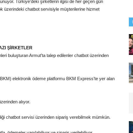
nuyor. Türkiye’deki şirketlerin ilgisi de her geçen gün
ok üzerindeki chatbot servisiyle müşterilerine hizmet
ZI ŞİRKETLER
leri buluşturan Armut’ta talep edilenler chatbot üzerinden
(BKM) elektronik ödeme platformu BKM Express’te yer alan
üzerinden alıyor.
diği chatbot servisi üzerinden sipariş verebilmek mümkün.
la, ödemeler yapılabiliyor ve sipariş verilebiliyor.