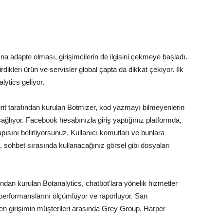
a adapte olması, girişimcilerin de ilgisini çekmeye başladı.
tirdikleri ürün ve servisler global çapta da dikkat çekiyor. İlk
lytics geliyor.
rit tarafından kurulan Botmizer, kod yazmayı bilmeyenlerin
 sağlıyor. Facebook hesabınızla giriş yaptığınız platformda,
ısını belirliyorsunuz. Kullanıcı komutları ve bunlara
p, sohbet sırasında kullanacağınız görsel gibi dosyaları
ından kurulan Botanalytics, chatbot’lara yönelik hizmetler
 performanslarını ölçümlüyor ve raporluyor. San
ten girişimin müşterileri arasında Grey Group, Harper