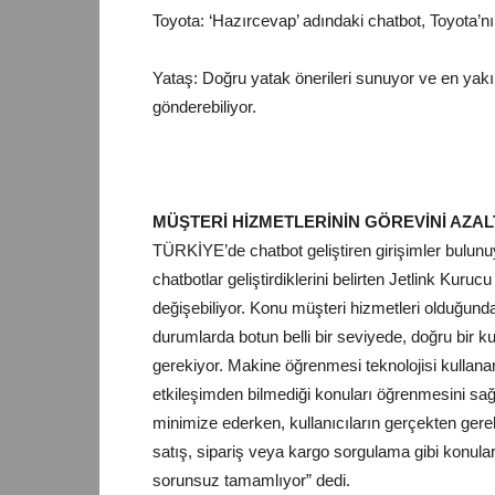
Toyota: ‘Hazırcevap’ adındaki chatbot, Toyota’nın 
Yataş: Doğru yatak önerileri sunuyor ve en yakın
gönderebiliyor.
MÜŞTERİ HİZMETLERİNİN GÖREVİNİ AZAL
TÜRKİYE’de chatbot geliştiren girişimler bulunuyo
chatbotlar geliştirdiklerini belirten Jetlink Ku
değişebiliyor. Konu müşteri hizmetleri olduğunda
durumlarda botun belli bir seviyede, doğru bir ku
gerekiyor. Makine öğrenmesi teknolojisi kullanar
etkileşimden bilmediği konuları öğrenmesini sağ
minimize ederken, kullanıcıların gerçekten gere
satış, sipariş veya kargo sorgulama gibi konular
sorunsuz tamamlıyor” dedi.