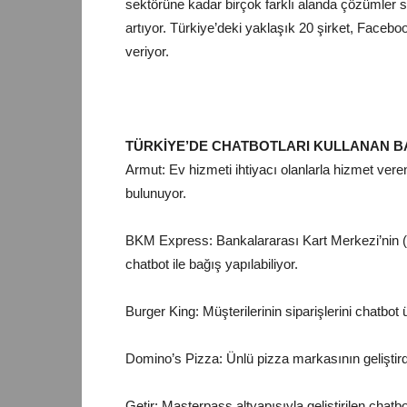
sektörüne kadar birçok farklı alanda çözümler su
artıyor. Türkiye’deki yaklaşık 20 şirket, Facebo
veriyor.
TÜRKİYE’DE CHATBOTLARI KULLANAN BA
Armut: Ev hizmeti ihtiyacı olanlarla hizmet veren
bulunuyor.
BKM Express: Bankalararası Kart Merkezi’nin 
chatbot ile bağış yapılabiliyor.
Burger King: Müşterilerinin siparişlerini chatbot 
Domino’s Pizza: Ünlü pizza markasının geliştir
Getir: Masterpass altyapısıyla geliştirilen chatbot