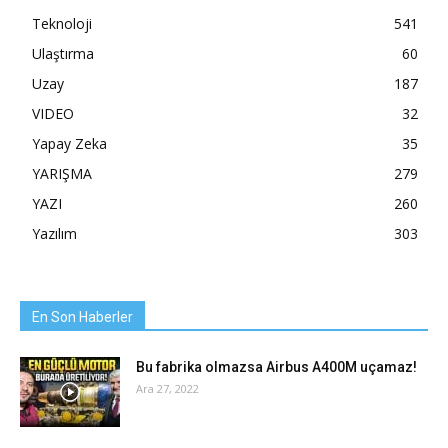
Teknoloji
541
Ulaştırma
60
Uzay
187
VIDEO
32
Yapay Zeka
35
YARIŞMA
279
YAZI
260
Yazılım
303
En Son Haberler
Bu fabrika olmazsa Airbus A400M uçamaz!
Ara 27, 2022