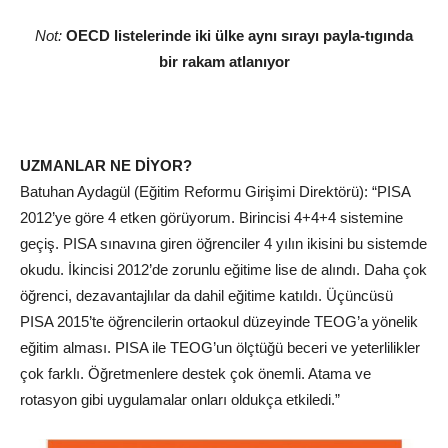
Not:
OECD listelerinde iki ülke aynı sırayı payla‑tıgında
bir rakam atlanıyor
UZMANLAR NE DİYOR?
Batuhan Aydagül (Eğitim Reformu Girişimi Direktörü): “PISA
2012’ye göre 4 etken görüyorum. Birincisi 4+4+4 sistemine
geçiş. PISA sınavına giren öğrenciler 4 yılın ikisini bu sistemde
okudu. İkincisi 2012’de zorunlu eğitime
lise
de alındı. Daha çok
öğrenci, dezavantajlılar da dahil eğitime katıldı. Üçüncüsü
PISA 2015’te öğrencilerin ortaokul düzeyinde TEOG’a yönelik
eğitim alması. PISA ile TEOG’un ölçtüğü beceri ve yeterlilikler
çok farklı. Öğretmenlere destek çok önemli. Atama ve
rotasyon gibi uygulamalar onları oldukça etkiledi.”