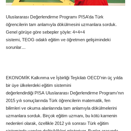
Uluslararası Değerlendirme Programı
PISA
’da Türk
öğrencilerin tam anlamıyla dökülmesini uzmanlara sorduk.
Genel görüşe göre sebepler şöyle: 4+4+4
sistemi,
TEOG
odaklı
eğitim
ve öğretmen gelişimindeki
sorunlar…
EKONOMİK Kalkınma ve İşbirliği Teşkilatı OECD’nin üç yılda
bir üye ülkelerdeki
eğitim
sistemini
değerlendirdiği
PISA
Uluslararası Değerlendirme Programı’nın
2015 yılı sonuçlarında
Türk
öğrencilerin
matematik
, fen
bilimleri ve okuma alanlarında tam anlamıyla dökülmelerini
uzmanlara sorduk. Birçok
eğitim
uzmanı, bu kötü karnenin
nedenleri olarak, özellikle 2012 yılı sonrası Türk eğitim
sisteminde yapılan değişiklikleri gösteriyor. Bunlar arasında