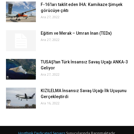
F-16’ları taklit eden İHA: Kamikaze Şimşek
görücüye çıktı
Ara 27, 2022
Eğitim ve Merak – Umran İnan (TEDx)
Ara 27, 2022
TUSAŞ’tan Türk İnsansız Savaş Uçağı ANKA-3
Geliyor
Ara 27, 2022
KIZILELMA İnsansız Savaş Uçağı İlk Uçuşunu
Gerçekleştirdi
Ara 16, 2022
Hosthink Dedicated Servers
Sunucularında Barınmaktadır.