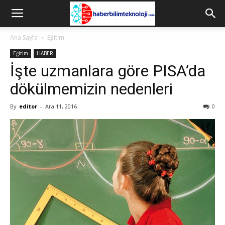
Ana Sayfa
Eğitim
Eğitim
HABER
İşte uzmanlara göre PISA’da
dökülmemizin nedenleri
By
editor
-
Ara 11, 2016
0